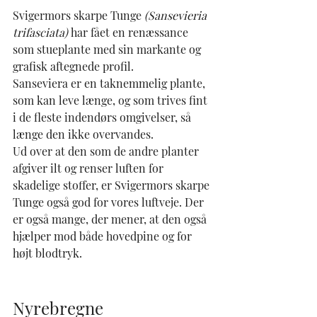
Svigermors skarpe Tunge 
(Sansevieria 
trifasciata)
 har fået en renæssance 
som stueplante med sin markante og 
grafisk aftegnede profil.
Sanseviera er en taknemmelig plante, 
som kan leve længe, og som trives fint 
i de fleste indendørs omgivelser, så 
længe den ikke overvandes.
Ud over at den som de andre planter 
afgiver ilt og renser luften for 
skadelige stoffer, er Svigermors skarpe 
Tunge også god for vores l
uftveje. Der 
er også mange, der mener, at den også 
hjælper mod både hovedpine og for 
højt 
blodtryk
.
Nyrebregne