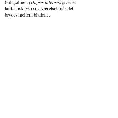
Guldpalmen 
(Dupsis lutensis)
 giver et 
fantastisk lys i soveværelset, når det 
brydes mellem bladene.