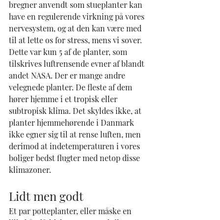
bregner anvendt som stueplanter kan 
have en regulerende virkning på vores 
nervesystem, og at den kan være med 
til at lette os for stress, mens vi sover.
Dette var kun 5 af de planter, som 
tilskrives luftrensende evner af blandt 
andet NASA. Der er mange andre 
velegnede planter. De fleste af dem 
hører hjemme i et tropisk eller 
subtropisk klima. Det skyldes ikke, at 
planter hjemmehørende i Danmark 
ikke egner sig til at rense luften, men 
derimod at indetemperaturen i vores 
boliger bedst flugter med netop disse 
klimazoner.
Lidt men godt
Et par potteplanter, eller måske en 