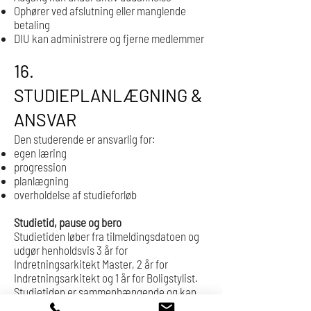
Ophører ved afslutning eller manglende
betaling
DIU kan administrere og fjerne medlemmer
16.
STUDIEPLANLÆGNING &
ANSVAR
Den studerende er ansvarlig for:
egen læring
progression
planlægning
overholdelse af studieforløb
Studietid, pause og bero
Studietiden løber fra tilmeldingsdatoen og
udgør henholdsvis 3 år for
Indretningsarkitekt Master, 2 år for
Indretningsarkitekt og 1 år for Boligstylist.
Studietiden er sammenhængende og kan
ikke sættes i bero, pauses eller