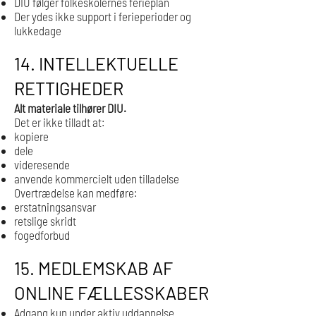
DIU følger folkeskolernes ferieplan
Der ydes ikke support i ferieperioder og
lukkedage
14. INTELLEKTUELLE
RETTIGHEDER
Alt materiale tilhører DIU.
Det er ikke tilladt at:
kopiere
dele
videresende
anvende kommercielt uden tilladelse
Overtrædelse kan medføre:
erstatningsansvar
retslige skridt
fogedforbud
15. MEDLEMSKAB AF
ONLINE FÆLLESSKABER
Adgang kun under aktiv uddannelse