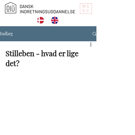
ME
NU
Indlæg
Stilleben - hvad er lige 
det?