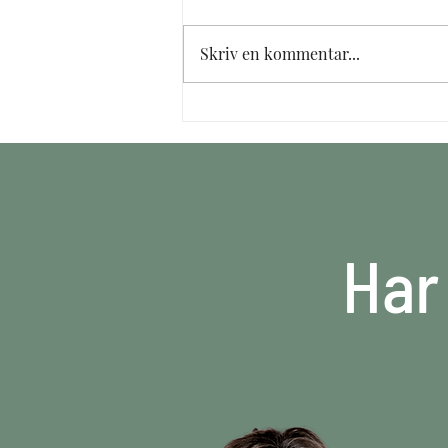
Skriv en kommentar...
Hvilken størrelse tæppe skal
du vælge? Den komplette
guide | DIU
Har