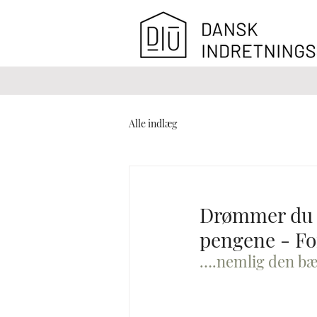
Alle indlæg
Drømmer du o
pengene - For
….nemlig den bær