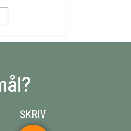
 tjener en
etningsarkitekt?
mål?
SKRIV