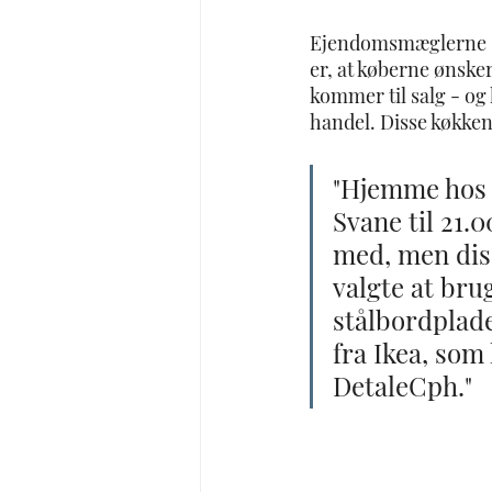
Ejendomsmæglerne sæl
er, at køberne ønske
kommer til salg - og 
handel. Disse køkken
"Hjemme hos 
Svane til 21.
med, men diss
valgte at br
stålbordplade
fra Ikea, som
DetaleCph."