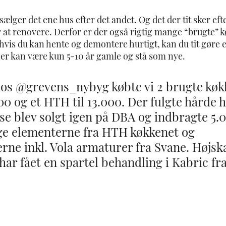
ger det ene hus efter det andet. Og det der tit sker eft
r at renovere. Derfor er der også rigtig mange “brugte” 
hvis du kan hente og demontere hurtigt, kan du tit gøre e
er kan være kun 5-10 år gamle og stå som nye. 
os @grevens_nybyg købte vi 2 brugte køkk
000 og et HTH til 13.000. Der fulgte hårde 
e blev solgt igen på DBA og indbragte 5.00
uge elementerne fra HTH køkkenet og 
rne inkl. Vola armaturer fra Svane. Højsk
 har fået en spartel behandling i Kabric fra