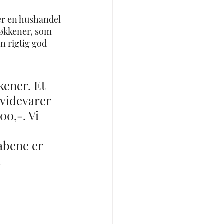
er en hushandel 
køkkener, som 
n rigtig god 
ener. Et 
hvidevarer 
0,-. Vi 
abene er 
 