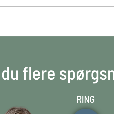
Hvordan starter jeg op som
Hvad
selvstændig
indr
indretningsarkitekt eller
boligstylist?
 du flere spørgs
RING