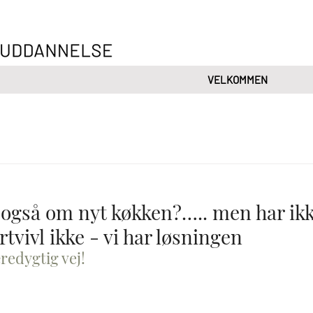
VELKOMMEN
gså om nyt køkken?….. men har ikke
tvivl ikke - vi har løsningen
edygtig vej! 